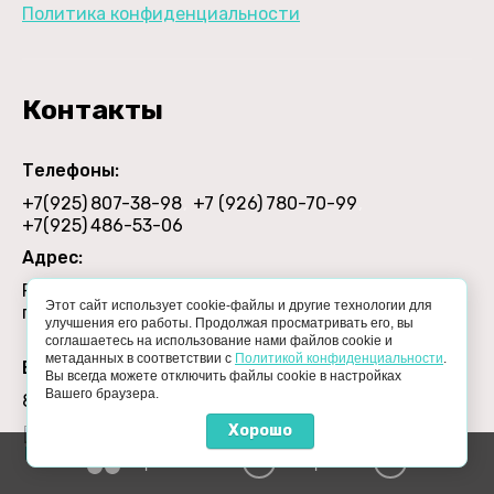
Политика конфиденциальности
Контакты
Телефоны:
+7(925)
807-38-98
+7 (926)
780-70-99
+7(925)
486-53-06
Адрес:
Россия, Московская обл., Люберцы, Машковский
Этот сайт использует cookie-файлы и другие технологии для
проезд, д.1
улучшения его работы. Продолжая просматривать его, вы
соглашаетесь на использование нами файлов cookie и
метаданных в соответствии с
Политикой конфиденциальности
.
Время работы:
Вы всегда можете отключить файлы cookie в настройках
Вашего браузера.
8:00-17:00, Пн-Пт
Хорошо
Сравнение
Корзина
0
0