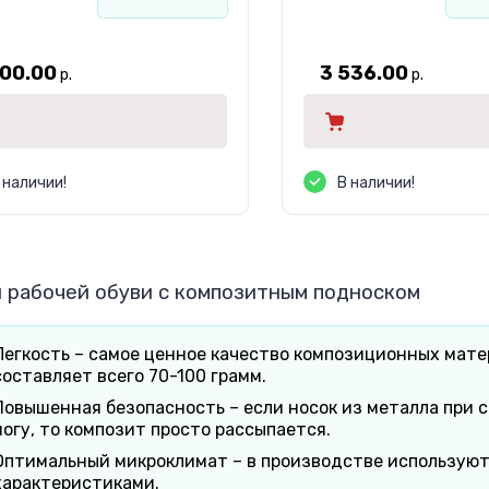
800.00
3 536.00
р.
р.
 наличии!
В наличии!
 рабочей обуви с композитным подноском
Легкость – самое ценное качество композиционных матер
составляет всего 70-100 грамм.
Повышенная безопасность – если носок из металла при 
ногу, то композит просто рассыпается.
Оптимальный микроклимат – в производстве использую
характеристиками.