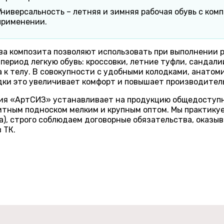
Универсальность – летняя и зимняя рабочая обувь с ко
применении.
а композита позволяют использовать при выполнении р
период легкую обувь: кроссовки, летние туфли, сандал
 к телу. В совокупности с удобными колодками, анато
дки это увеличивает комфорт и повышает производител
ия «АртСИЗ» устанавливает на продукцию общедоступны
тным подноском мелким и крупным оптом. Мы практикуе
), строго соблюдаем договорные обязательства, оказыв
 ТК.