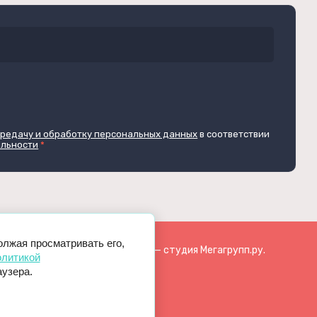
ередачу и обработку персональных данных
в соответствии
альности
*
олжая просматривать его,
Создание,
разработка сайта
— студия Мегагрупп.ру.
литикой
аузера.