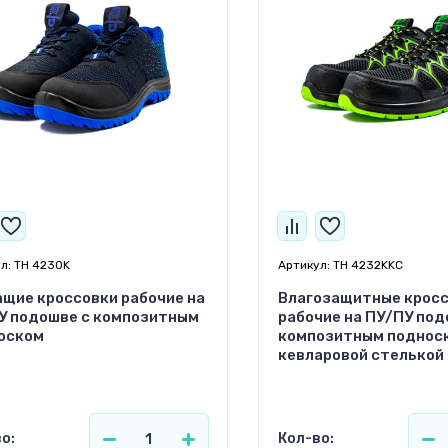
л:
TH 4230K
Артикул:
TH 4232KKC
щие кроссовки рабочие на
Влагозащитные крос
У подошве с композитным
рабочие на ПУ/ПУ под
оском
композитным поднос
кевларовой стелькой
о:
Кол-во: