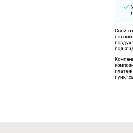
Свойств
летний 
воздуха
подкла
Компан
компози
платежа
пунктов