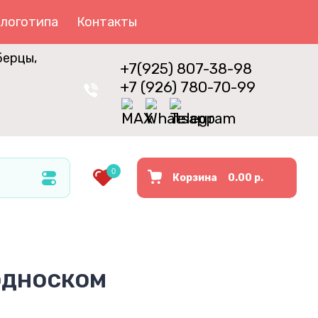
 логотипа
Контакты
берцы,
+7(925)
807-38-98
+7 (926)
780-70-99
0
Корзина
0.00
р.
односком