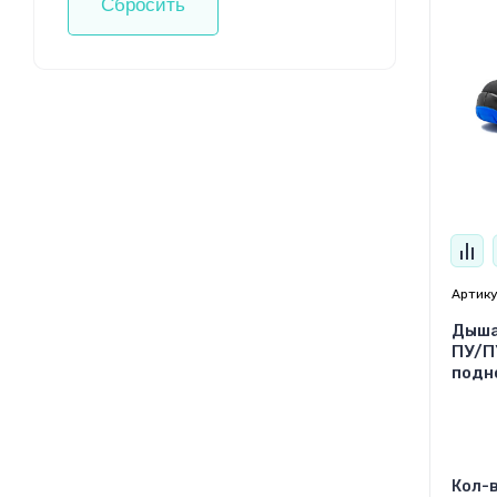
Сбросить
Артику
Дыша
ПУ/П
подн
Кол-в