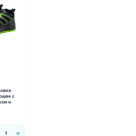
совки
ошве с
ком и