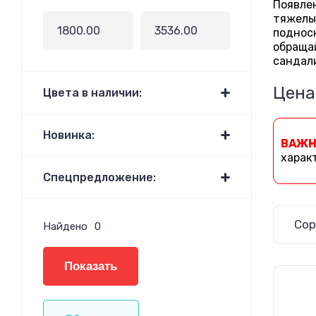
Появле
тяжелы
подноск
обращай
сандали
Цена
Цвета в наличии:
Новинка:
ВАЖН
харак
Спецпредложение:
Сор
Найдено
0
Показать