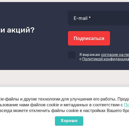
 и акций?
Подписаться
Я выражаю
согласие на п
с
Политикой конфиденци
kie-файлы и другие технологии для улучшения его работы. Прод
ьзование нами файлов cookie и метаданных в соответствии с
По
 всегда можете отключить файлы cookie в настройках Вашего бр
 правообладателей.
ленной на данном сайте, запрещено без
Хорошо