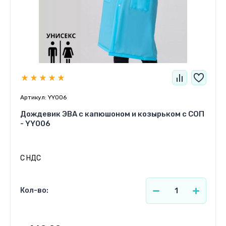
Артикул:
YY006
Дождевик ЭВА с капюшоном и козырьком с СОП
- YY006
С НДС
Кол-во: