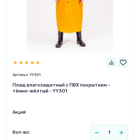
Артикул:
YY301
Плащ влагозащитный c ПВХ покрытием -
тёмно-жёлтый - YY301
Акция!
Кол-во: