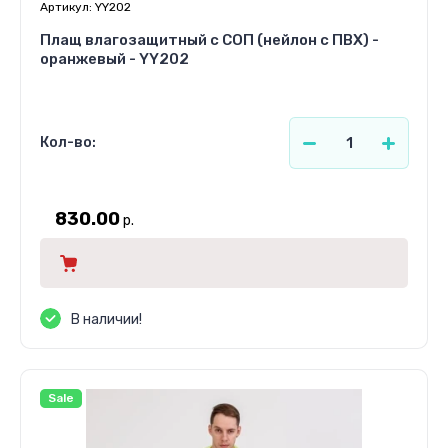
Артикул:
YY202
Плащ влагозащитный с СОП (нейлон с ПВХ) -
оранжевый - YY202
Кол-во:
830.00
р.
В наличии!
Sale