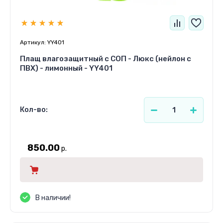
Артикул:
YY401
Плащ влагозащитный с СОП - Люкс (нейлон с
ПВХ) - лимонный - YY401
Кол-во:
850.00
р.
В наличии!