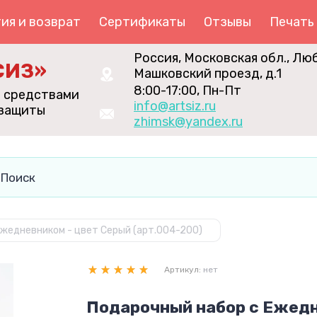
ия и возврат
Сертификаты
Отзывы
Печать
Россия, Московская обл., Лю
СИЗ»
Машковский проезд, д.1
8:00-17:00, Пн-Пт
я средствами
info@artsiz.ru
 защиты
zhimsk@yandex.ru
Ежедневником - цвет Серый (арт.004-200)
Артикул:
нет
Подарочный набор с Ежедн