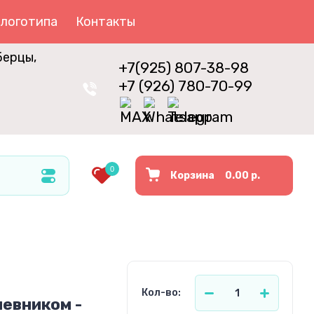
 логотипа
Контакты
берцы,
+7(925)
807-38-98
+7 (926)
780-70-99
0
Корзина
0.00
р.
Кол-во:
евником -